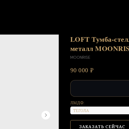
LOFT Тумба-стел
металл MOONRI
MOONRISE
₽
90 000
ЛМДФ:
ЗАКАЗАТЬ СЕЙЧАС