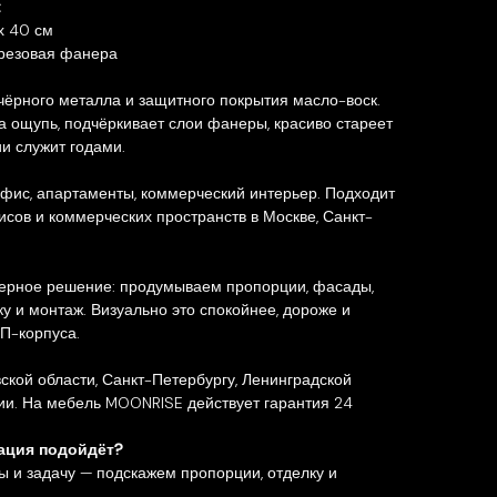
:
 х 40 см
резовая фанера
чёрного металла и защитного покрытия масло-воск.
а ощупь, подчёркивает слои фанеры, красиво стареет
и служит годами.
 офис, апартаменты, коммерческий интерьер. Подходит
фисов и коммерческих пространств в Москве, Санкт-
ерное решение: продумываем пропорции, фасады,
вку и монтаж. Визуально это спокойнее, дороже и
П-корпуса.
ской области, Санкт-Петербургу, Ленинградской
ии. На мебель MOONRISE действует гарантия 24
рация подойдёт?
 и задачу — подскажем пропорции, отделку и