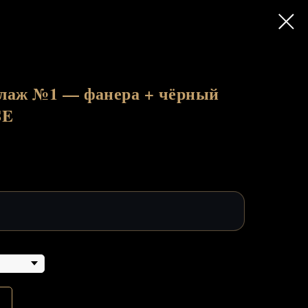
лаж №1 — фанера + чёрный
SE