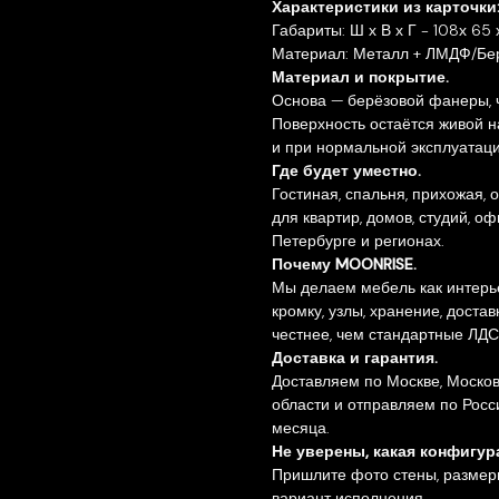
Характеристики из карточки
Габариты: Ш х В х Г - 108х 65
Материал: Металл + ЛМДФ/Бе
Материал и покрытие.
Основа — берёзовой фанеры, 
Поверхность остаётся живой н
и при нормальной эксплуатаци
Где будет уместно.
Гостиная, спальня, прихожая,
для квартир, домов, студий, о
Петербурге и регионах.
Почему MOONRISE.
Мы делаем мебель как интерь
кромку, узлы, хранение, доста
честнее, чем стандартные ЛДС
Доставка и гарантия.
Доставляем по Москве, Москов
области и отправляем по Росс
месяца.
Не уверены, какая конфигу
Пришлите фото стены, размеры
вариант исполнения.