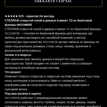
ЗАКАЗАТЬ СЕЙЧАС
★★★★★ 5/5 · гарантия 24 месяца
СТЕЛЛАЖ открытой зоной и дверью и винил 70 из берёзовой
фанеры MOONRISE
СТЕЛЛАЖ открытой зоной и дверью и винил 70 из берёзовой фанеры
MOONRISE — стеллаж из берёзовой фанеры для интерьера, где
мебель должна выглядеть не случайной покупкой, а частью
архитектуры пространства. MOONRISE делает мебель из фанеры на
заказ под реальные размеры, стену, нишу, технику, хранение и
визуальный ритм комнаты.
Зачем эта модель.
Для хранения книг, винила, декора и вещей без перегруза
пространства. Такой предмет не спорит с ремонтом, а собирает
интерьер в спокойную цельную систему.
Что решает.
Помогает собрать открытую и закрытую систему хранения под стену,
нишу, коллекцию и ритм комнаты. Вместо типовой мебели с
компромиссами вы получаете изделие под вашу геометрию и
сценарий жизни.
Под ваш размер и задачу.
MOONRISE работает с индивидуальными размерами: можно
согласовать ширину, высоту, глубину, секции, полки, дверцы, ящики,
открытые зоны, цвет покрытия и комплектацию под проект дизайнера