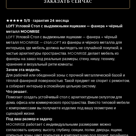
ЗАКАЗАТЬ СЕЙЧАС
★★★★★ 5/5 · гарантия 24 месяца
LOFT Угловой Стол с выдвижными ящиками — фанера + чёрный
металл MOONRISE
LOFT Угловой Стол с выдвижными ящиками — фанера + чёрный
металл MOONRISE — стол LOFT из фанеры и чёрного металла для
интерьера, где мебель должна выглядеть не случайной покупкой, а
частью архитектуры пространства. MOONRISE делает мебель из
фанеры на заказ под реальные размеры, стену, нишу, технику,
хранение и визуальный ритм комнаты.
Зачем эта модель.
Для рабочей или обеденной зоны с прочной металлической базой и
тёплой фанерной поверхностью. Такой предмет не спорит с ремонтом,
а собирает интерьер в спокойную цельную систему.
Что решает.
Помогает создать устойчивый стол с архитектурным силуэтом для
дома, офиса или коммерческого пространства. Вместо типовой мебели
с компромиссами вы получаете изделие под вашу геометрию и
сценарий жизни.
Под ваш размер и задачу.
MOONRISE работает с индивидуальными размерами: можно
согласовать ширину, высоту, глубину, секции, полки, дверцы, ящики,
открытые зоны, цвет покрытия и комплектацию под проект дизайнера