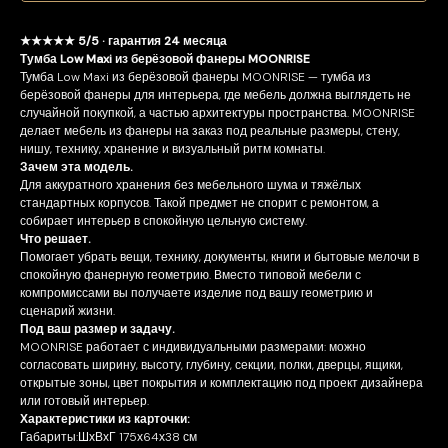
★★★★★ 5/5 · гарантия 24 месяца
Тумба Low Maxi из берёзовой фанеры MOONRISE
Тумба Low Maxi из берёзовой фанеры MOONRISE — тумба из
берёзовой фанеры для интерьера, где мебель должна выглядеть не
случайной покупкой, а частью архитектуры пространства. MOONRISE
делает мебель из фанеры на заказ под реальные размеры, стену,
нишу, технику, хранение и визуальный ритм комнаты.
Зачем эта модель.
Для аккуратного хранения без мебельного шума и тяжёлых
стандартных корпусов. Такой предмет не спорит с ремонтом, а
собирает интерьер в спокойную цельную систему.
Что решает.
Помогает убрать вещи, технику, документы, книги и бытовые мелочи в
спокойную фанерную геометрию. Вместо типовой мебели с
компромиссами вы получаете изделие под вашу геометрию и
сценарий жизни.
Под ваш размер и задачу.
MOONRISE работает с индивидуальными размерами: можно
согласовать ширину, высоту, глубину, секции, полки, дверцы, ящики,
открытые зоны, цвет покрытия и комплектацию под проект дизайнера
или готовый интерьер.
Характеристики из карточки:
Габариты:ШхВхГ 175х64х38 см