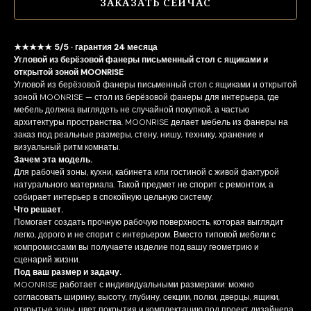
ЗАКАЗАТЬ СЕЙЧАС
★★★★★ 5/5 · гарантия 24 месяца
Угловой из берёзовой фанеры письменный стол с ящиками и
открытой зоной MOONRISE
Угловой из берёзовой фанеры письменный стол с ящиками и открытой
зоной MOONRISE — стол из берёзовой фанеры для интерьера, где
мебель должна выглядеть не случайной покупкой, а частью
архитектуры пространства. MOONRISE делает мебель из фанеры на
заказ под реальные размеры, стену, нишу, технику, хранение и
визуальный ритм комнаты.
Зачем эта модель.
Для рабочей зоны, кухни, кабинета или гостиной с живой фактурой
натурального материала. Такой предмет не спорит с ремонтом, а
собирает интерьер в спокойную цельную систему.
Что решает.
Помогает создать прочную рабочую поверхность, которая выглядит
легко, дорого и не спорит с интерьером. Вместо типовой мебели с
компромиссами вы получаете изделие под вашу геометрию и
сценарий жизни.
Под ваш размер и задачу.
MOONRISE работает с индивидуальными размерами: можно
согласовать ширину, высоту, глубину, секции, полки, дверцы, ящики,
открытые зоны, цвет покрытия и комплектацию под проект дизайнера