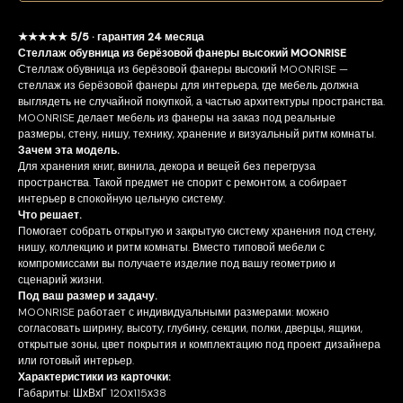
★★★★★ 5/5 · гарантия 24 месяца
Стеллаж обувница из берёзовой фанеры высокий MOONRISE
Стеллаж обувница из берёзовой фанеры высокий MOONRISE —
стеллаж из берёзовой фанеры для интерьера, где мебель должна
выглядеть не случайной покупкой, а частью архитектуры пространства.
MOONRISE делает мебель из фанеры на заказ под реальные
размеры, стену, нишу, технику, хранение и визуальный ритм комнаты.
Зачем эта модель.
Для хранения книг, винила, декора и вещей без перегруза
пространства. Такой предмет не спорит с ремонтом, а собирает
интерьер в спокойную цельную систему.
Что решает.
Помогает собрать открытую и закрытую систему хранения под стену,
нишу, коллекцию и ритм комнаты. Вместо типовой мебели с
компромиссами вы получаете изделие под вашу геометрию и
сценарий жизни.
Под ваш размер и задачу.
MOONRISE работает с индивидуальными размерами: можно
согласовать ширину, высоту, глубину, секции, полки, дверцы, ящики,
открытые зоны, цвет покрытия и комплектацию под проект дизайнера
или готовый интерьер.
Характеристики из карточки:
Габариты: ШхВхГ 120х115х38