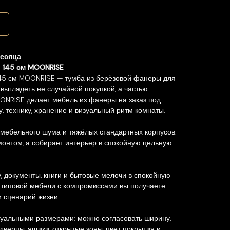
месяца
 145 см MOONRISE
45 см MOONRISE — тумба из берёзовой фанеры для
выглядеть не случайной покупкой, а частью
ONRISE делает мебель из фанеры на заказ под
, технику, хранение и визуальный ритм комнаты.
 мебельного шума и тяжёлых стандартных корпусов.
монтом, а собирает интерьер в спокойную цельную
у, документы, книги и бытовые мелочи в спокойную
типовой мебели с компромиссами вы получаете
 сценарий жизни.
уальными размерами: можно согласовать ширину,
, дверцы, ящики, открытые зоны, цвет покрытия и