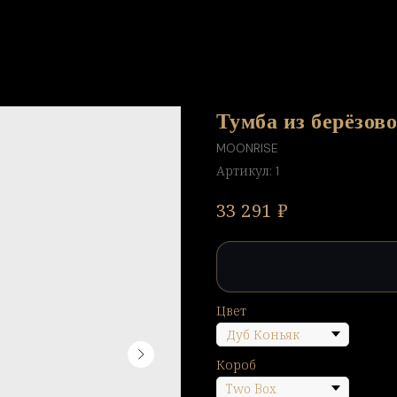
Тумба из берёзо
MOONRISE
Артикул:
1
₽
33 291
Цвет
Короб