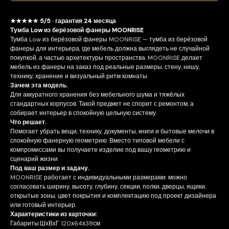
★★★★★ 5/5 · гарантия 24 месяца
Тумба Low из берёзовой фанеры MOONRISE
Тумба Low из берёзовой фанеры MOONRISE — тумба из берёзовой
фанеры для интерьера, где мебель должна выглядеть не случайной
покупкой, а частью архитектуры пространства. MOONRISE делает
мебель из фанеры на заказ под реальные размеры, стену, нишу,
технику, хранение и визуальный ритм комнаты.
Зачем эта модель.
Для аккуратного хранения без мебельного шума и тяжёлых
стандартных корпусов. Такой предмет не спорит с ремонтом, а
собирает интерьер в спокойную цельную систему.
Что решает.
Помогает убрать вещи, технику, документы, книги и бытовые мелочи в
спокойную фанерную геометрию. Вместо типовой мебели с
компромиссами вы получаете изделие под вашу геометрию и
сценарий жизни.
Под ваш размер и задачу.
MOONRISE работает с индивидуальными размерами: можно
согласовать ширину, высоту, глубину, секции, полки, дверцы, ящики,
открытые зоны, цвет покрытия и комплектацию под проект дизайнера
или готовый интерьер.
Характеристики из карточки:
Габариты:ШхВхГ 120х64х38см