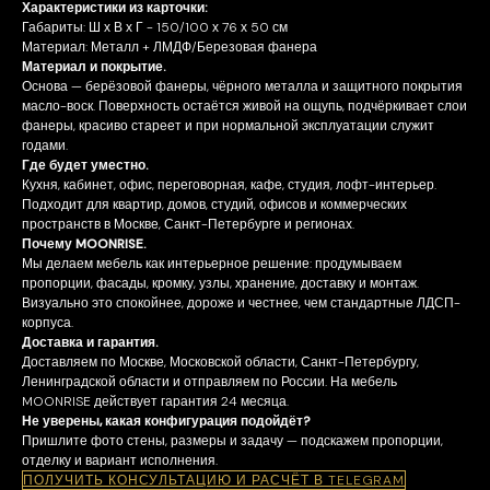
Характеристики из карточки:
Габариты: Ш х В х Г - 150/100 х 76 х 50 см
Материал: Металл + ЛМДФ/Березовая фанера
Материал и покрытие.
Основа — берёзовой фанеры, чёрного металла и защитного покрытия
масло-воск. Поверхность остаётся живой на ощупь, подчёркивает слои
фанеры, красиво стареет и при нормальной эксплуатации служит
годами.
Где будет уместно.
Кухня, кабинет, офис, переговорная, кафе, студия, лофт-интерьер.
Подходит для квартир, домов, студий, офисов и коммерческих
пространств в Москве, Санкт-Петербурге и регионах.
Почему MOONRISE.
Мы делаем мебель как интерьерное решение: продумываем
пропорции, фасады, кромку, узлы, хранение, доставку и монтаж.
Визуально это спокойнее, дороже и честнее, чем стандартные ЛДСП-
корпуса.
Доставка и гарантия.
Доставляем по Москве, Московской области, Санкт-Петербургу,
Ленинградской области и отправляем по России. На мебель
MOONRISE действует гарантия 24 месяца.
Не уверены, какая конфигурация подойдёт?
Пришлите фото стены, размеры и задачу — подскажем пропорции,
отделку и вариант исполнения.
ПОЛУЧИТЬ КОНСУЛЬТАЦИЮ И РАСЧЁТ В TELEGRAM