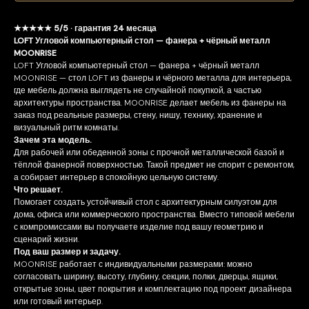
★★★★★ 5/5 · гарантия 24 месяца
LOFT Угловой компьютерный стол — фанера + чёрный металл
MOONRISE
LOFT Угловой компьютерный стол — фанера + чёрный металл
MOONRISE — стол LOFT из фанеры и чёрного металла для интерьера,
где мебель должна выглядеть не случайной покупкой, а частью
архитектуры пространства. MOONRISE делает мебель из фанеры на
заказ под реальные размеры, стену, нишу, технику, хранение и
визуальный ритм комнаты.
Зачем эта модель.
Для рабочей или обеденной зоны с прочной металлической базой и
тёплой фанерной поверхностью. Такой предмет не спорит с ремонтом,
а собирает интерьер в спокойную цельную систему.
Что решает.
Помогает создать устойчивый стол с архитектурным силуэтом для
дома, офиса или коммерческого пространства. Вместо типовой мебели
с компромиссами вы получаете изделие под вашу геометрию и
сценарий жизни.
Под ваш размер и задачу.
MOONRISE работает с индивидуальными размерами: можно
согласовать ширину, высоту, глубину, секции, полки, дверцы, ящики,
открытые зоны, цвет покрытия и комплектацию под проект дизайнера
или готовый интерьер.