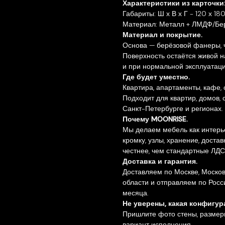
Характеристики из карточки
Габариты: Ш х В х Г - 120 х 18
Материал: Металл + ЛМДФ/Бе
Материал и покрытие.
Основа — берёзовой фанеры, 
Поверхность остаётся живой н
и при нормальной эксплуатаци
Где будет уместно.
Квартира, апартаменты, кафе, 
Подходит для квартир, домов, 
Санкт-Петербурге и регионах.
Почему MOONRISE.
Мы делаем мебель как интерь
кромку, узлы, хранение, доста
честнее, чем стандартные ЛДС
Доставка и гарантия.
Доставляем по Москве, Москов
области и отправляем по Росс
месяца.
Не уверены, какая конфигу
Пришлите фото стены, размеры
вариант исполнения.