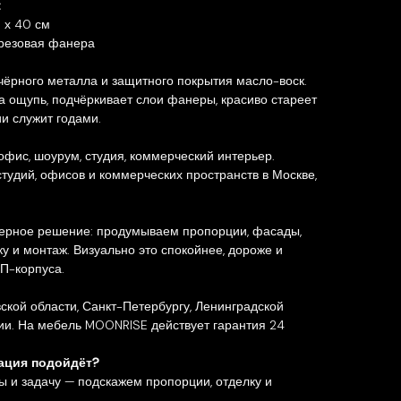
:
0 х 40 см
резовая фанера
чёрного металла и защитного покрытия масло-воск.
а ощупь, подчёркивает слои фанеры, красиво стареет
и служит годами.
офис, шоурум, студия, коммерческий интерьер.
студий, офисов и коммерческих пространств в Москве,
ерное решение: продумываем пропорции, фасады,
вку и монтаж. Визуально это спокойнее, дороже и
П-корпуса.
ской области, Санкт-Петербургу, Ленинградской
ии. На мебель MOONRISE действует гарантия 24
рация подойдёт?
 и задачу — подскажем пропорции, отделку и