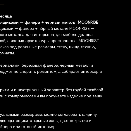
месяца
 ящиками — фанера + чёрный металл MOONRISE
ящиками — фанера + чёрный металл MOONRISE —
ого металла для интерьера, где мебель должна
кой, а частью архитектуры пространства. MOONRISE
каз под реальные размеры, стену, нишу, технику,
омнаты.
териалами: берёзовая фанера, чёрный металл и
редмет не спорит с ремонтом, а собирает интерьер в
 ритм и индустриальный характер без грубой тяжёлой
ли с компромиссами вы получаете изделие под вашу
уальными размерами: можно согласовать ширину,
, дверцы, ящики, открытые зоны, цвет покрытия и
йнера или готовый интерьер.